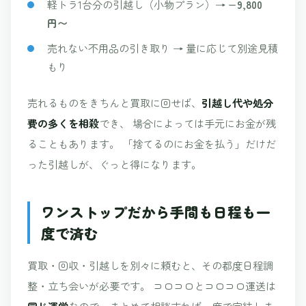
軽トラ1台分の引越し（小物プラン）→
−9,800
円〜
売れない不用品の引き取り → 量に応じて別途見積
もり
売れるものをきちんと買取に回せば、
引越し代や処分
費の多くを相殺
でき、 場合によっては手元にお金が残
ることもあります。 「捨てるのにお金を払う」だけだ
った引越しが、ぐっと得になります。
ワンストップだから手間も日程も一
度で済む
買取・回収・引越しを別々に頼むと、その都度日程調
整・立ち会いが必要です。 コロコロとコロコロ運送は
同じ運営
なので、まとめて相談すれば一度で完結しま