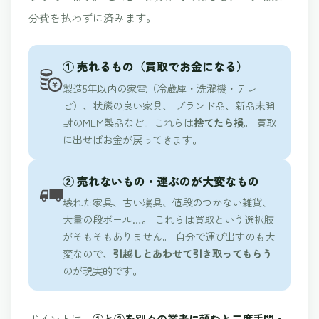
分費を払わずに済みます。
① 売れるもの（買取でお金になる）
製造5年以内の家電（冷蔵庫・洗濯機・テレ
ビ）、状態の良い家具、 ブランド品、新品未開
封のMLM製品など。これらは
捨てたら損
。 買取
に出せばお金が戻ってきます。
② 売れないもの・運ぶのが大変なもの
壊れた家具、古い寝具、値段のつかない雑貨、
大量の段ボール…。 これらは買取という選択肢
がそもそもありません。 自分で運び出すのも大
変なので、
引越しとあわせて引き取ってもらう
のが現実的です。
ポイントは、
①と②を別々の業者に頼むと二度手間・