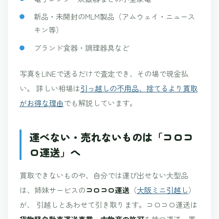
新品・未開封のMLM製品（アムウェイ・ニュース
キン等）
ブランド食器・調理器具など
写真をLINEで送るだけで査定でき、その場で現金払
い。 詳しい相場は
引っ越しの不用品、捨てるより買取
がお得な理由
でも解説しています。
運べない・売れないものは「コロコ
ロ運送」へ
買取できないものや、自分では運び出せない大型品
は、姉妹サービスの
コロコロ運送
（
大阪ミニ引越し
）
が、 引越しとあわせて引き取ります。コロコロ運送は
貨物軽自動車運送事業・古物商の許可
を持つ運送・買