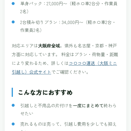
単身パック：27,000円〜（軽ホロ車2台分・作業員
2名）
2台積み切りプラン：34,000円〜（軽ホロ車2台・
作業員2名）
対応エリアは
大阪府全域
。県外も名古屋・京都・神戸
方面に対応しています。 料金はプラン・荷物量・距離
により変わるため、詳しくは
コロコロ運送（大阪ミニ
引越し）公式サイト
でご確認ください。
こんな方におすすめ
引越しと不用品の片付けを
一度にまとめて
終わら
せたい
売れるものは売って、引越し費用を少しでも抑え